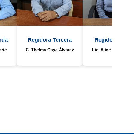
nda
Regidora Tercera
Regidora Cuart
arte
C. Thelma Gaya Álvarez
Lic. Aline Cruz Mora